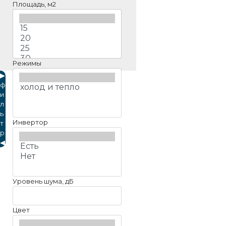
Площадь, м2
Режимы
▶
ф
и
л
ь
Инвертор
т
р
◀
Уровень шума, дБ
Цвет