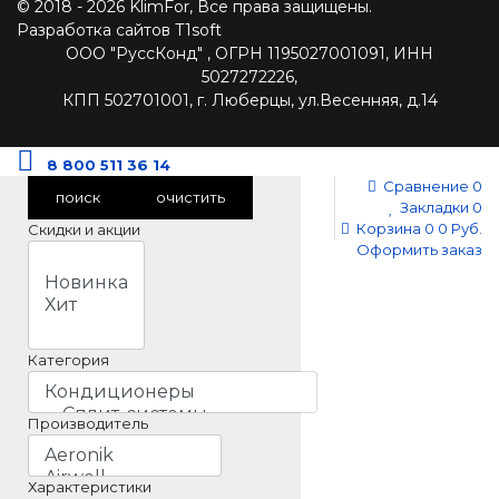
© 2018 - 2026 KlimFor, Все права защищены.
Разработка сайтов T1soft
ООО "РуссКонд" , ОГРН 1195027001091, ИНН
5027272226,
КПП 502701001, г. Люберцы, ул.Весенняя, д.14
8 800 511 36 14
Сравнение
0
поиск
очистить
Закладки
0
Корзина
0
0 Руб.
Скидки и акции
Оформить заказ
Категория
Производитель
Характеристики