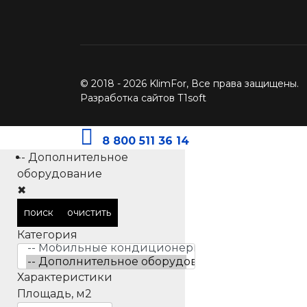
© 2018 - 2026 KlimFor, Все права защищены.
Разработка сайтов T1soft
8 800 511 36 14
-- Дополнительное
оборудование
✖
поиск
очистить
Категория
Характеристики
Площадь, м2