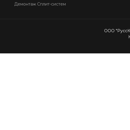
Демонтаж Сплит-систем
ООО "РуссКо