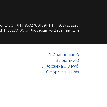
нд" , ОГРН 1195027001091, ИНН 5027272226,
КПП 502701001, г. Люберцы, ул.Весенняя, д.14
Сравнение
0
Закладки
0
Корзина
0
0 Руб.
Оформить заказ