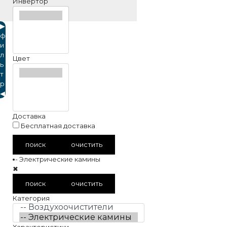
Инвертор
▶
ф
и
л
Цвет
ь
т
р
◀
Доставка
Бесплатная доставка
поиск
очистить
-- Электрические камины
✖
поиск
очистить
Категория