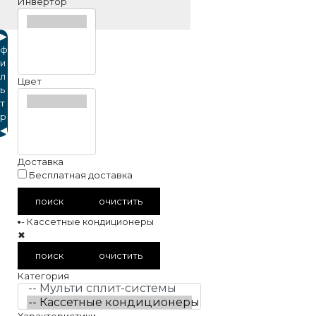
Инвертор
▶
ф
и
л
Цвет
ь
т
р
◀
Доставка
Бесплатная доставка
поиск
очистить
-- Кассетные кондиционеры
✖
поиск
очистить
Категория