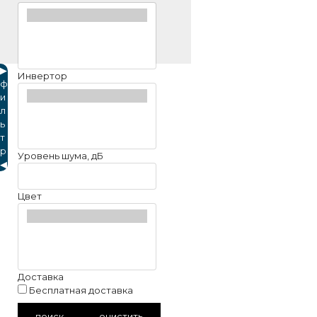
▶
Инвертор
ф
и
л
ь
т
р
Уровень шума, дБ
◀
Цвет
Доставка
Бесплатная доставка
поиск
очистить