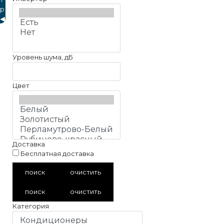
р
◀
Уровень шума, дБ
Цвет
Доставка
Бесплатная доставка
поиск
очистить
поиск
очистить
Категория