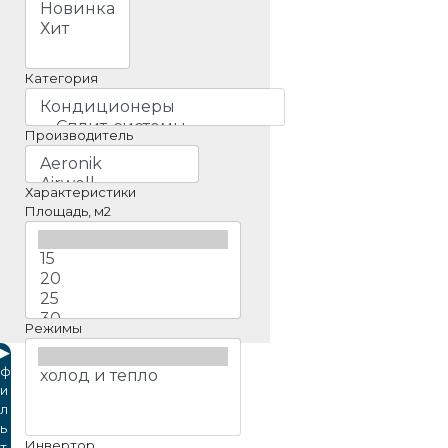
Категория
Производитель
Характеристики
Площадь, м2
Режимы
▶
ф
и
л
ь
Инвертор
т