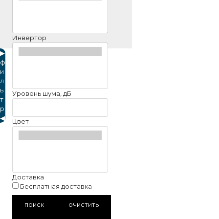
Инвертор
▶
ф
и
л
ь
Уровень шума, дБ
т
р
◀
Цвет
Доставка
Бесплатная доставка
поиск
очистить