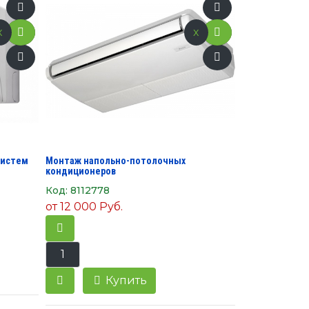
x
x
систем
Монтаж напольно-потолочных
кондиционеров
Код:
8112778
от
12 000 Руб.
Купить