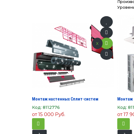
Произв
Уровень
x
Монтаж настенных Сплит-систем
Монтаж 
Код:
8112776
Код:
81
от
15 000 Руб.
от
17 9