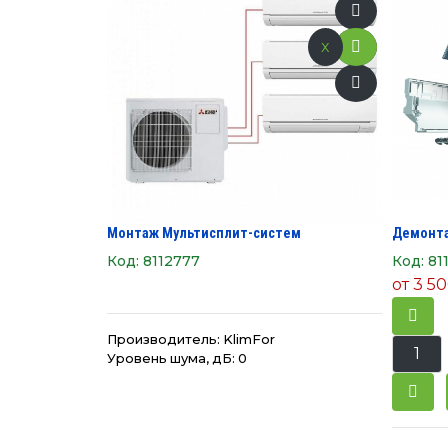
x
Монтаж Мультисплит-систем
Демонта
Код:
8112777
Код:
81
от
3 50
Производитель:
KlimFor
Уровень шума, дБ: 0