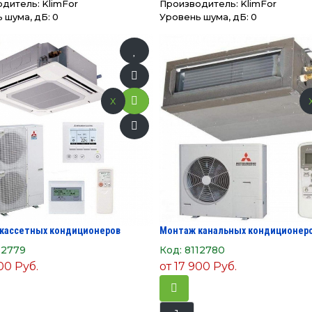
одитель:
KlimFor
Производитель:
KlimFor
 шума, дБ: 0
Уровень шума, дБ: 0
x
кассетных кондиционеров
Монтаж канальных кондиционер
12779
Код:
8112780
00 Руб.
от
17 900 Руб.