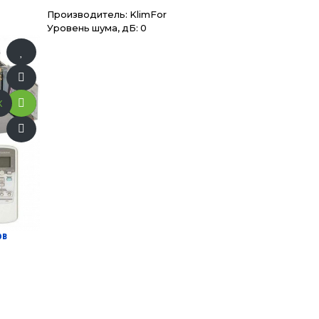
Производитель:
KlimFor
Уровень шума, дБ: 0
x
ов