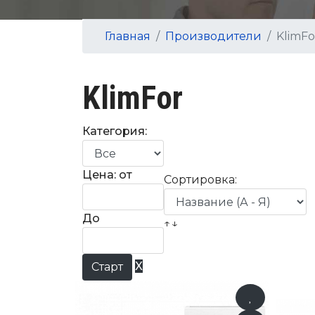
Главная
Производители
KlimFo
KlimFor
Категория:
Цена: от
Сортировка:
До
↑↓
X