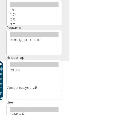
Режимы
Инвертор
▶
ф
и
л
ь
Уровень шума, дБ
т
р
◀
Цвет