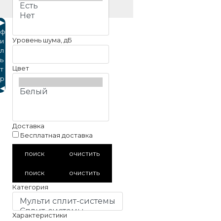
▶
ф
Уровень шума, дБ
и
л
ь
Цвет
т
р
◀
Доставка
Бесплатная доставка
поиск
очистить
поиск
очистить
Категория
Характеристики