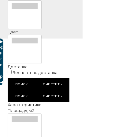
Цвет
▶
ф
и
л
ь
Доставка
т
Бесплатная доставка
р
◀
поиск
очистить
поиск
очистить
Характеристики
Площадь, м2