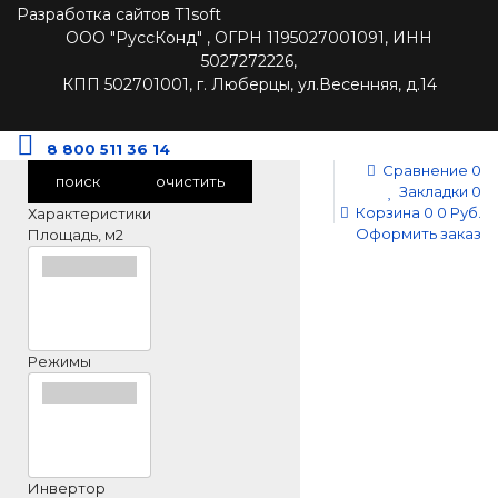
Разработка сайтов T1soft
ООО "РуссКонд" , ОГРН 1195027001091, ИНН
5027272226,
КПП 502701001, г. Люберцы, ул.Весенняя, д.14
8 800 511 36 14
Сравнение
0
поиск
очистить
Закладки
0
Корзина
0
0 Руб.
Характеристики
Оформить заказ
Площадь, м2
Режимы
Инвертор