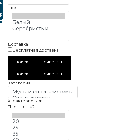
ь
Цвет
т
р
◀
Доставка
Бесплатная доставка
поиск
очистить
поиск
очистить
Категория
Характеристики
Площадь, м2