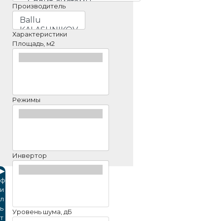
Производитель
Характеристики
Площадь, м2
Режимы
Инвертор
▶
ф
и
л
ь
Уровень шума, дБ
т